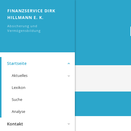
FINANZSERVICE DIRK
HILLMANN E. K.
Absicherung und
Vermögensbildung
Startseite
Aktuelles
Lexikon
Änderungen 2026
Suche
Archiv
Analyse
Änderungen 2025
Änderungen 2024
Kontakt