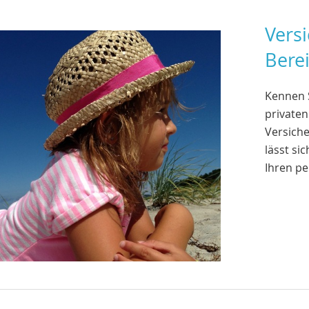
Vers
Bere
Kennen S
privaten
Versich
lässt si
Ihren pe