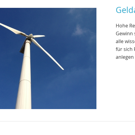
Geld
Hohe Ren
Gewinn s
alle wis
für sich
anlegen 