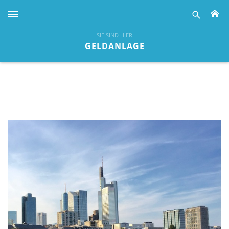
H
suche
SIE SIND HIER
GELDANLAGE