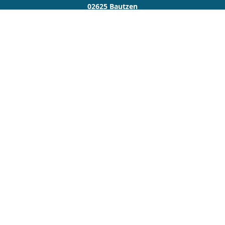
02625 Bautzen
03591 481358
03591 481357
info@f-dh.de
Nachricht schreiben
Startseite
Kontakt
Privat
Geldanlage