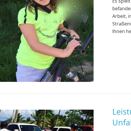
Es spiel
befande
Arbeit, 
Straßenv
Ihnen he
Leis
Unfa