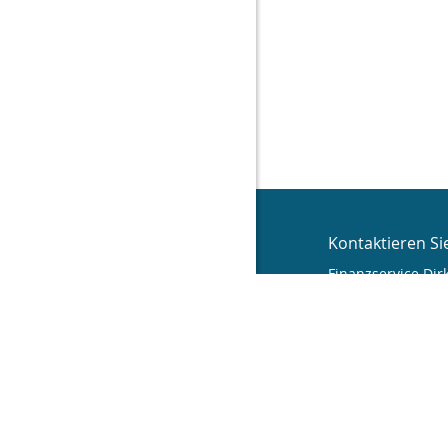
Kontaktieren Si
Finanzservice Dir
Dirk Hillmann
Dr.-Peter-Jord
02625 Bautzen
03591 481358
03591 481357
info@f-dh.de