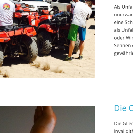
Als Unfa
unerwart
eine Sch
als Unfa
oder Wir
Sehnen 
gewährle
Die 
Die Glie
Invalidi