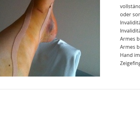
vollstä
oder son
Invalidi
Invalidi
Armes bi
Armes bi
Hand im
Zeigefin